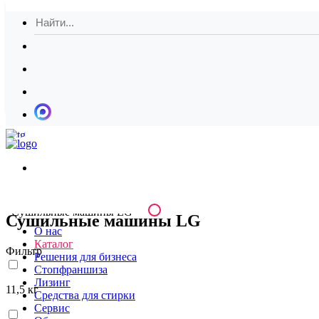
Обратная связь
Корзина
(0)
Главная
Каталог
Скачать кат
Сушильные машины LG
Сушильные машины LG
О нас
Каталог
Фильтр
Решения для бизнеса
Стопфраншиза
Лизинг
11,5 кг
Средства для стирки
Сервис