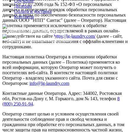
Обучение
закона от 27.07.2006 года № 152-ФЗ «О персональных
Дилерам
данных» и определяет порядок обработки персональных
Оплата и доставка
данных и меры по обеспечению безопасности персональных
Контакты
данных ООО "НПП" Сантас" (далее – Оператор). Настоящая
Политика применяется исключительно к обработке
8 (800) 250-91-94
персональных данных, осуществляемой в рамках онлайн-
взаимодействия на сайте
https://lg-laundry.com/
(далее - сайт,
info@lg-laundry.com
веб-сайт) и не охватывает отношения с оффлайн-клиентами и
сотрудниками.
Настоящая политика Оператора в отношении обработки
персональных данных (далее – Политика) применяется ко
всей информации, которую Оператор может получить о
посетителях веб-сайта. В контексте настоящей политики
Оператор - владелец указанного сайта. Почта для связи с
Оператором:
info@lg-laundry.com
Контактные данные Оператора. Адрес: 344002, Ростовская
обл, Ростов-на-Дону г, М. Горького, дом № 143, телефон
8
(800) 250-91-94
.
Оператор ставит целью и условием осуществления своей
деятельности соблюдение прав и свобод человека и
гражданина при обработке его персональных данных, в том
числе защиты прав на неприкосновенность частной жизни,