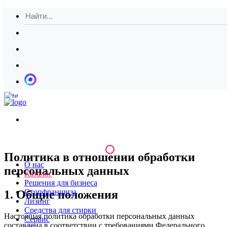
Обратная связь
Корзина
(0)
Главная
Скачать кат
Политика в отношении обработки
О нас
персональных данных
Каталог
Решения для бизнеса
Стопфраншиза
1. Общие положения
Лизинг
Средства для стирки
Настоящая политика обработки персональных данных
Сервис
составлена в соответствии с требованиями Федерального