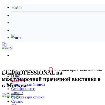
Обратная связь
Корзина
(0)
Главная
Новости
Скачать кат
LG PROFESSIONAL на международной прачечной выставке
LG PROFESSIONAL на
в г. Москва
О нас
международной прачечной выставке в
Каталог
г. Москва
Решения для бизнеса
Стопфраншиза
Лизинг
Средства для стирки
Сервис