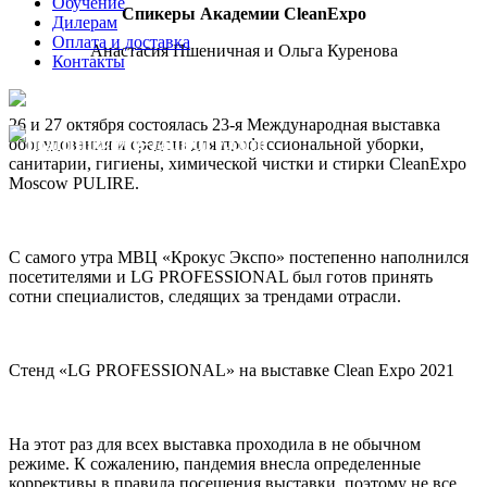
Обучение
Спикеры Академии CleanExpo
Дилерам
Оплата и доставка
Анастасия Пшеничная и Ольга Куренова
Контакты
8 (800) 250-91-94
26 и 27 октября состоялась 23-я Международная выставка
info@lg-laundry.com
оборудования и средств для профессиональной уборки,
санитарии, гигиены, химической чистки и стирки CleanExpo
Moscow PULIRE.
С самого утра МВЦ «Крокус Экспо» постепенно наполнился
посетителями и LG PROFESSIONAL был готов принять
сотни специалистов, следящих за трендами отрасли.
Стенд «LG PROFESSIONAL» на выставке Clean Expo 2021
На этот раз для всех выставка проходила в не обычном
режиме. К сожалению, пандемия внесла определенные
коррективы в правила посещения выставки, поэтому не все